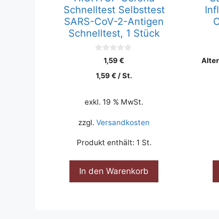
Schnelltest Selbsttest
In
SARS-CoV-2-Antigen
C
Schnelltest, 1 Stück
0
1,59
€
Alter
v
o
1,59
€
/
St.
n
5
exkl. 19 % MwSt.
zzgl.
Versandkosten
Produkt enthält: 1
St.
In den Warenkorb