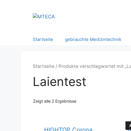
Zum
Inhalt
springen
Startseite
gebrauchte Medizintechnik
Startseite
/ Produkte verschlagwortet mit „La
Laientest
Zeigt alle 2 Ergebnisse
HIGHTOP Corona
S