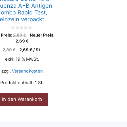
fluenza A+B Antigen
ombo Rapid Test,
einzeln verpackt
0
 Preis:
2,89
€
Neuer Preis:
v
2,69
€
o
n
5
2,89
€
2,69
€
/
St.
exkl. 19 % MwSt.
zzgl.
Versandkosten
Produkt enthält: 1
St.
In den Warenkorb