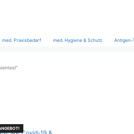
med. Praxisbedarf
med. Hygiene & Schutz
Antigen-
ientest“
ANGEBOT!
afecare Covid-19 &